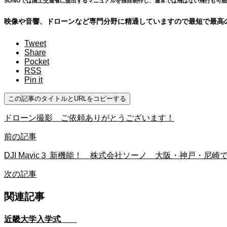
SONOでは国土交通省に提出するマニュアルを独自制作し、通常では飛ばない飛行も可
映像や音響、ドローンなど専門分野に精通していますので最短で最高
Tweet
Share
Pocket
RSS
Pin it
この記事のタイトルとURLをコピーする
ドローン撮影 ご依頼ありがとうございます！
前の記事
DJI Mavic３ 新機能！ 株式会社ソーノ 大阪・神戸・尼
次の記事
関連記事
近畿大学入学式