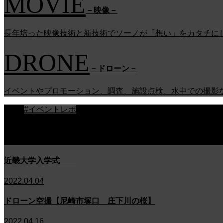
MOVIE
－映像－
長年培った映像技術と新技術でソーノが「想い」をカタチに
DRONE
－ドローン－
イベントやプロモーション、調査、施設点検、水中での撮影
#イベントレポ
#映像レポ
#ドローンレポ
#etc
近畿大学入学式
2022.04.04
ドローン空撮【尼崎市塚口 庄下川の桜】
2022.04.16